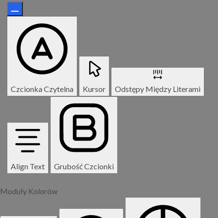
Czcionka Czytelna
Kursor
Odstępy Między Literami
Align Text
Grubość Czcionki
Moduły Kolorów