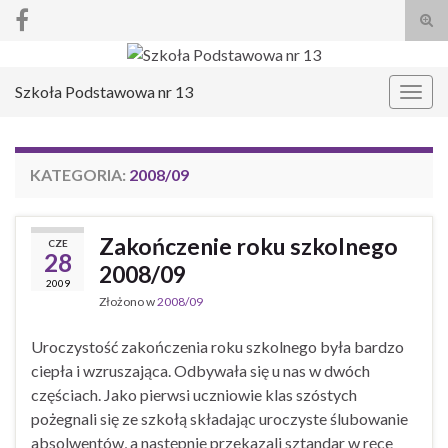
Prze
form
Search for:
wysz
Szkoła Podstawowa nr 13
Prze
nawi
KATEGORIA:
2008/09
Zakończenie roku szkolnego
CZE
28
2008/09
2009
Złożono w
2008/09
Uroczystość zakończenia roku szkolnego była bardzo
ciepła i wzruszająca. Odbywała się u nas w dwóch
częściach. Jako pierwsi uczniowie klas szóstych
pożegnali się ze szkołą składając uroczyste ślubowanie
absolwentów, a następnie przekazali sztandar w ręce