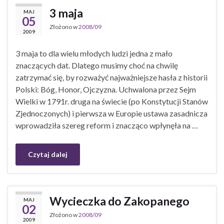
3 maja
MAJ
05
Złożono w
2008/09
2009
3 maja to dla wielu młodych ludzi jedna z mało
znaczących dat. Dlatego musimy choć na chwilę
zatrzymać się, by rozważyć najważniejsze hasła z historii
Polski: Bóg, Honor, Ojczyzna. Uchwalona przez Sejm
Wielki w 1791r. druga na świecie (po Konstytucji Stanów
Zjednoczonych) i pierwsza w Europie ustawa zasadnicza
wprowadziła szereg reform i znacząco wpłynęła na …
Czytaj dalej
Wycieczka do Zakopanego
MAJ
02
Złożono w
2008/09
2009