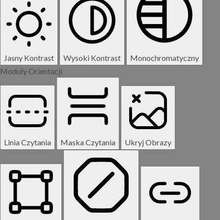
Jasny Kontrast
Wysoki Kontrast
Monochromatyczny
Moduły Orientacji
Linia Czytania
Maska Czytania
Ukryj Obrazy