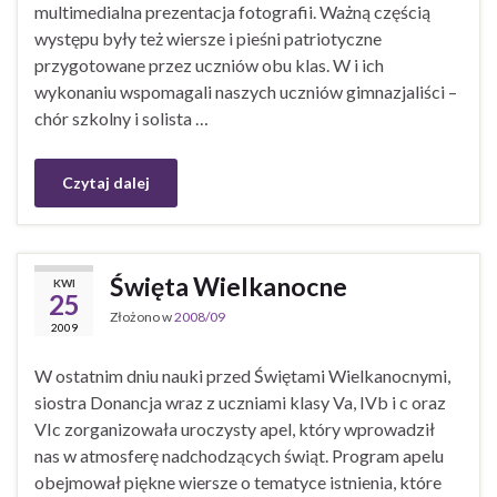
multimedialna prezentacja fotografii. Ważną częścią
występu były też wiersze i pieśni patriotyczne
przygotowane przez uczniów obu klas. W i ich
wykonaniu wspomagali naszych uczniów gimnazjaliści –
chór szkolny i solista …
Czytaj dalej
Święta Wielkanocne
KWI
25
Złożono w
2008/09
2009
W ostatnim dniu nauki przed Świętami Wielkanocnymi,
siostra Donancja wraz z uczniami klasy Va, IVb i c oraz
VIc zorganizowała uroczysty apel, który wprowadził
nas w atmosferę nadchodzących świąt. Program apelu
obejmował piękne wiersze o tematyce istnienia, które