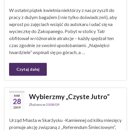
W ostatni piątek kwietnia niektórzy z nas przyszli do
pracy z dużym bagażem (i nie tylko doświadczeń), aby
wprost po zajęciach wsiąść do autokaru i udać się na
wycieczkę do Zakopanego. Pobyt w stolicy Tatr
obfitował w różnorakie atrakcje – każdy spędzał ten
czas zgodnie ze swoimi upodobaniami. „Najwięksi
twardziele” wspinali się po górach, a …
Czytaj dalej
Wybierzmy „Czyste Jutro”
KWI
28
Złożono w
2008/09
2009
Urząd Miasta w Skarżysku -Kamiennej od kilku miesięcy
promuje akcję związaną z „Referendum Śmieciowym”,