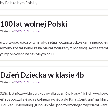
eby Polska była Polską”.
100 lat wolnej Polski
Złożono w
2017/18
,
Aktualności
 z przypadającą w tym roku setną rocznicą odzyskania niepodleg
dzony został konkurs na plakat związany z rocznicą. Adresatami ko
wyeksponowane na szkolnym holu.
Dzień Dziecka w klasie 4b
Złożono w
2017/18
,
Aktualności
018r. był niezwykle atrakcyjny dla uczniów klasy 4b i ich wychow
ień rozpoczął się od szkolnego wyjścia do Kina „Centrum” na fil
Edukacji Medialnej „KinoSzkoła”, poprzedzonego zajęciami wars