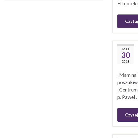
Filmoteki
Czytaj
MAJ
30
2018
„Mam na i
poszukiwa
„Centrum”
p. Paweł 
Czytaj