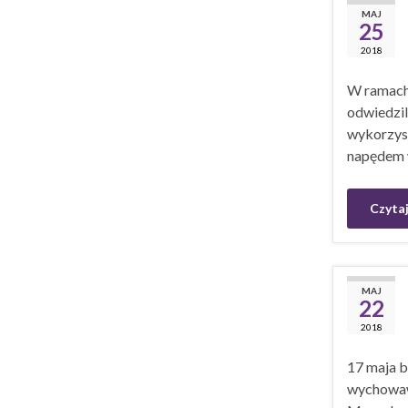
MAJ
25
2018
W ramach 
odwiedzil
wykorzyst
napędem 
Czytaj
MAJ
22
2018
17 maja b
wychowawc