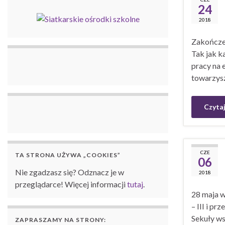
24
2018
Zakończen
Tak jak k
pracy na 
towarzysz
Czytaj
CZE
TA STRONA UŻYWA „COOKIES”
06
Nie zgadzasz się? Odznacz je w
2018
przeglądarce! Więcej informacji
tutaj
.
28 maja w
– III i p
Sekuły ws
ZAPRASZAMY NA STRONY: