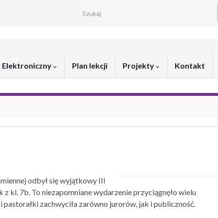
Search for:
”
 Elektroniczny
Plan lekcji
Projekty
Kontakt
miennej odbył się wyjątkowy III
 z kl. 7b. To niezapomniane wydarzenie przyciągnęło wielu
pastorałki zachwyciła zarówno jurorów, jak i publiczność.