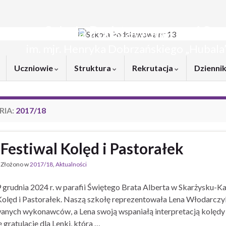
Szkoła Podstawowa nr 13
im. mjr. Henryka Dobrzańskiego „Hubala
Uczniowie
Struktura
Rekrutacja
Dziennik
RIA:
2017/18
Festiwal Kolęd i Pastorałek
Złożono w
2017/18
,
Aktualności
 grudnia 2024 r. w parafii Świętego Brata Alberta w Skarżysku-Ka
Kolęd i Pastorałek. Naszą szkołę reprezentowała Lena Włodarczyk
anych wykonawców, a Lena swoją wspaniałą interpretacją kolędy i 
 gratulacje dla Lenki, która …