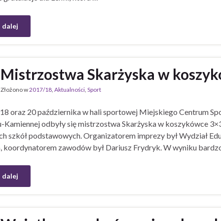
 dalej
Mistrzostwa Skarżyska w koszyk
Złożono w
2017/18
,
Aktualności
,
Sport
18 oraz 20 października w hali sportowej Miejskiego Centrum Spo
-Kamiennej odbyły się mistrzostwa Skarżyska w koszykówce 3×3 c
ch szkół podstawowych. Organizatorem imprezy był Wydział Eduka
, koordynatorem zawodów był Dariusz Frydryk. W wyniku bardz
 dalej