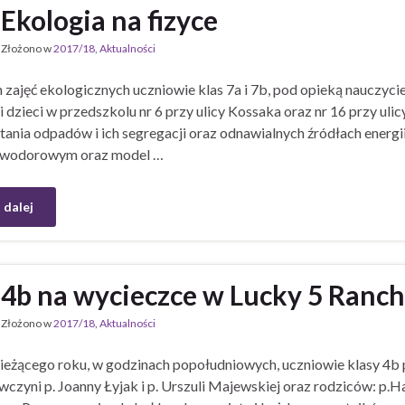
Ekologia na fizyce
Złożono w
2017/18
,
Aktualności
zajęć ekologicznych uczniowie klas 7a i 7b, pod opieką nauczyci
i dzieci w przedszkolu nr 6 przy ulicy Kossaka oraz nr 16 przy uli
ania odpadów i ich segregacji oraz odnawialnych źródłach energi
wodorowym oraz model …
 dalej
4b na wycieczce w Lucky 5 Ranc
Złożono w
2017/18
,
Aktualności
ieżącego roku, w godzinach popołudniowych, uczniowie klasy 4b
zyni p. Joanny Łyjak i p. Urszuli Majewskiej oraz rodziców: p.Ha