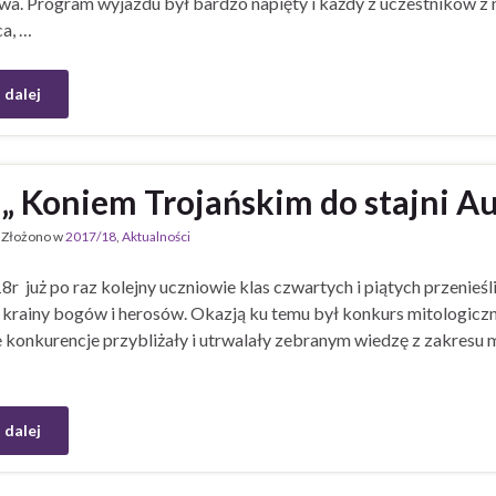
. Program wyjazdu był bardzo napięty i każdy z uczestników z ni
ca, …
 dalej
„ Koniem Trojańskim do stajni Au
Złożono w
2017/18
,
Aktualności
8r już po raz kolejny uczniowie klas czwartych i piątych przenieśli
o krainy bogów i herosów. Okazją ku temu był konkurs mitologiczn
 konkurencje przybliżały i utrwalały zebranym wiedzę z zakresu mi
 dalej