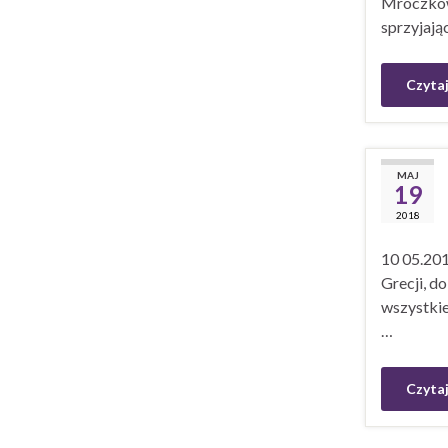
Mroczkowa
sprzyjają
Czytaj
MAJ
19
2018
10 05.201
Grecji, d
wszystkie
…
Czytaj