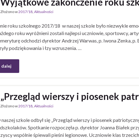
Wyjątkowe zakończenie roku szk
Złożono w
2017/18
,
Aktualności
ie roku szkolnego 2017/18 w naszej szkole było niezwykle emoc
ażdego roku wyróżnieni zostali najlepsi uczniowie, sportowcy, artyś
emeryturę odchodzi dyrektor Andrzej Warwas, p. Iwona Zenka, p
yły podziękowania i łzy wzruszenia. …
 dalej
„Przegląd wierszy i piosenek pat
Złożono w
2017/18
,
Aktualności
 naszej szkole odbył się „Przegląd wierszy i piosenek patriotyczn
rzedszkolaków. Spotkanie rozpoczęła p. dyrektor Joanna Białek prz
zyscy wspólnie śpiewali pieśni legionowe. Uczniowie klas trzeci