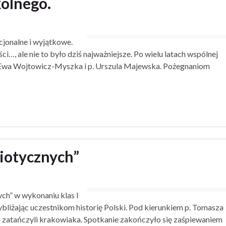
olnego.
jonalne i wyjątkowe.
ci…, ale nie to było dziś najważniejsze. Po wielu latach wspólnej
. Ewa Wojtowicz-Myszka i p. Urszula Majewska. Pożegnaniom
riotycznych”
ych” w wykonaniu klas I
ybliżając uczestnikom historię Polski. Pod kierunkiem p. Tomasza
ch zatańczyli krakowiaka. Spotkanie zakończyło się zaśpiewaniem