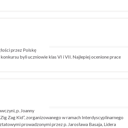
łości przez Polskę
nkursu byli uczniowie klas VI i VII. Najlepiej ocenione prace
awczyni, p. Joanny
m „Zig Zag Kid”, zorganizowanego w ramach Interdyscyplinarnego
ztatowymi prowadzonymi przez p. Jarosława Basaja, Lidera