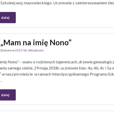
 Szkolnej woj. mazowieckiego. Uczniowie z zainteresowaniem śled
 dalej
„Mam na imię Nono”
Złożono w
2017/18
,
Aktualności
mię Nono” – seans o rodzinnych tajemnicach, drzewie genealogic
niu samego siebie. 29 maja 2018r. uczniowie klas: 4a, 4b, 4c i 5a 
 w naszym mieście w ramach Interdyscyplinarnego Programu Eduk
…
 dalej