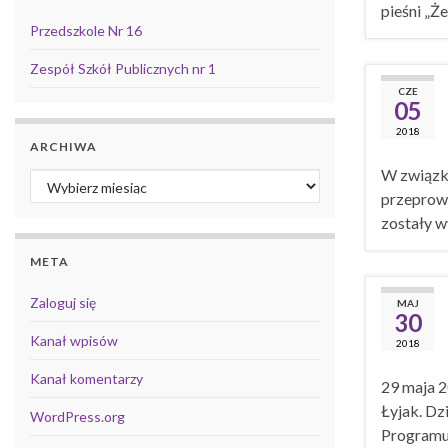
pieśni „Ż
Przedszkole Nr 16
Zespół Szkół Publicznych nr 1
CZE
05
2018
ARCHIWA
W związku
Archiwa
przeprowa
zostały 
META
Zaloguj się
MAJ
30
Kanał wpisów
2018
Kanał komentarzy
29 maja 2
Łyjak. Dz
WordPress.org
Programu 