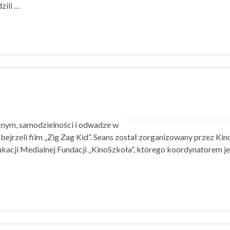
zili …
znym, samodzielności i odwadze w
obejrzeli film „Zig Zag Kid”. Seans został zorganizowany przez Kin
acji Medialnej Fundacji „KinoSzkoła”, którego koordynatorem je