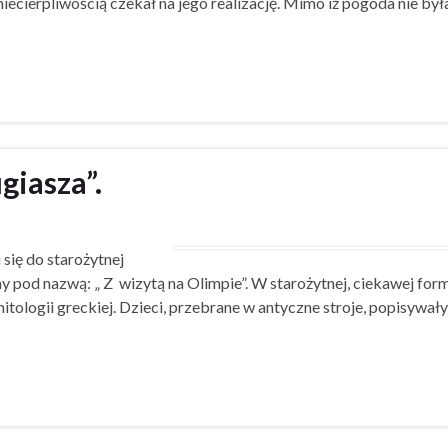
ecierpliwością czekał na jego realizację. Mimo iż pogoda nie był
giasza”.
 się do starożytnej
y pod nazwą: „ Z wizytą na Olimpie”. W starożytnej, ciekawej for
tologii greckiej. Dzieci, przebrane w antyczne stroje, popisywały