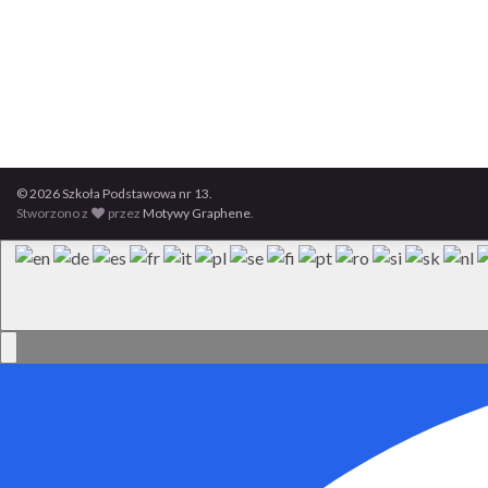
© 2026 Szkoła Podstawowa nr 13.
Stworzono z
przez
Motywy Graphene
.