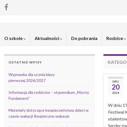
O szkole
Aktualności
Do pobrania
Rodzice
KATEGO
OSTATNIE WPISY
Wyprawka dla ucznia klasy
pierwszej 2026/2027
GRU
20
Informacja dla rodziców – stypendium „Mocny
2024
Fundament”
W dniu 19
Materiały dotyczące bezpieczeństwa dzieci w
Festiwal 
czasie wakacji-Bezpieczne wakacje
utalentow
Serdeczne