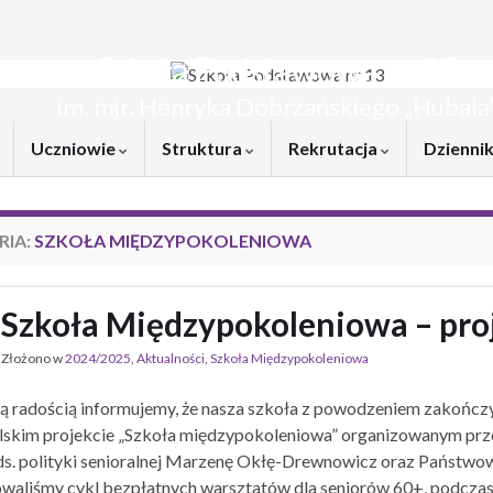
Szkoła Podstawowa nr 13
im. mjr. Henryka Dobrzańskiego „Hubala
Uczniowie
Struktura
Rekrutacja
Dziennik
RIA:
SZKOŁA MIĘDZYPOKOLENIOWA
Szkoła Międzypokoleniowa – pro
Złożono w
2024/2025
,
Aktualności
,
Szkoła Międzypokoleniowa
 radością informujemy, że nasza szkoła z powodzeniem zakończy
skim projekcie „Szkoła międzypokoleniowa” organizowanym prze
ds. polityki senioralnej Marzenę Okłę-Drewnowicz oraz Państwo
waliśmy cykl bezpłatnych warsztatów dla seniorów 60+, podczas kt