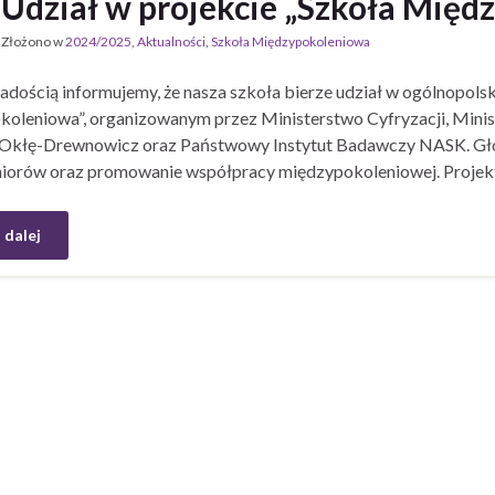
Udział w projekcie „Szkoła Mię
Złożono w
2024/2025
,
Aktualności
,
Szkoła Międzypokoleniowa
radością informujemy, że nasza szkoła bierze udział w ogólnopols
oleniowa”, organizowanym przez Ministerstwo Cyfryzacji, Ministe
Okłę-Drewnowicz oraz Państwowy Instytut Badawczy NASK. Główn
iorów oraz promowanie współpracy międzypokoleniowej. Projekt 
 dalej