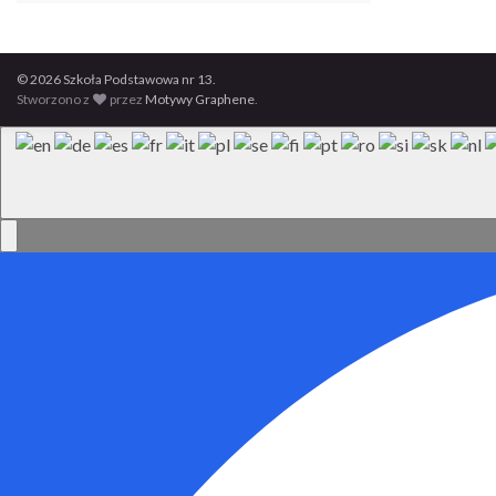
© 2026 Szkoła Podstawowa nr 13.
Stworzono z
przez
Motywy Graphene
.