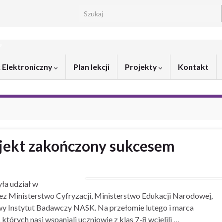
Search for:
”
 Elektroniczny
Plan lekcji
Projekty
Kontakt
jekt zakończony sukcesem
ła udział w
z Ministerstwo Cyfryzacji, Ministerstwo Edukacji Narodowej,
wy Instytut Badawczy NASK. Na przełomie lutego i marca
órych nasi wspaniali uczniowie z klas 7-8 wcielili …