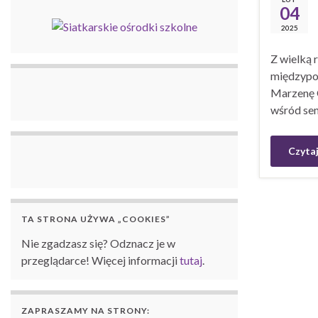
04
2025
Z wielką 
międzypok
Marzenę 
wśród sen
Czytaj
TA STRONA UŻYWA „COOKIES”
Nie zgadzasz się? Odznacz je w
przeglądarce! Więcej informacji
tutaj
.
ZAPRASZAMY NA STRONY: