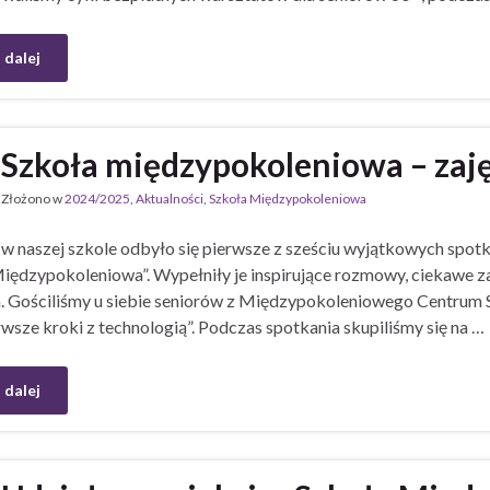
 dalej
Szkoła międzypokoleniowa – zaję
Złożono w
2024/2025
,
Aktualności
,
Szkoła Międzypokoleniowa
 w naszej szkole odbyło się pierwsze z sześciu wyjątkowych spot
iędzypokoleniowa”. Wypełniły je inspirujące rozmowy, ciekawe za
. Gościliśmy u siebie seniorów z Międzypokoleniowego Centrum
rwsze kroki z technologią”. Podczas spotkania skupiliśmy się na …
 dalej