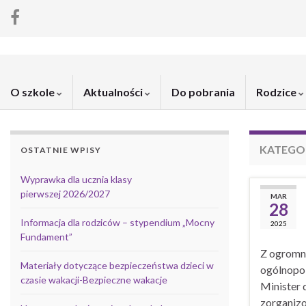
O szkole
Aktualności
Do pobrania
Rodzice
KATEGO
OSTATNIE WPISY
Wyprawka dla ucznia klasy
pierwszej 2026/2027
MAR
28
Informacja dla rodziców – stypendium „Mocny
2025
Fundament”
Z ogromną
Materiały dotyczące bezpieczeństwa dzieci w
ogólnopol
czasie wakacji-Bezpieczne wakacje
Minister 
zorganizo