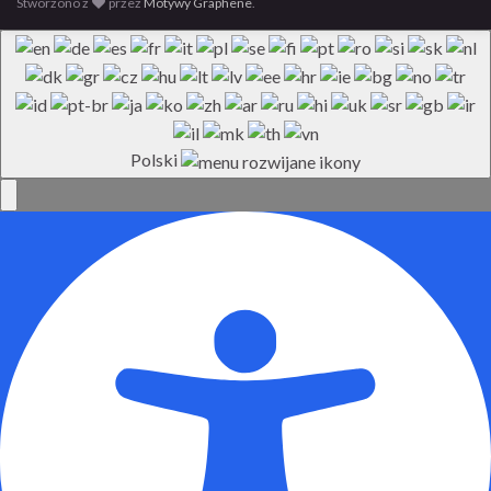
Stworzono z
przez
Motywy Graphene
.
Polski