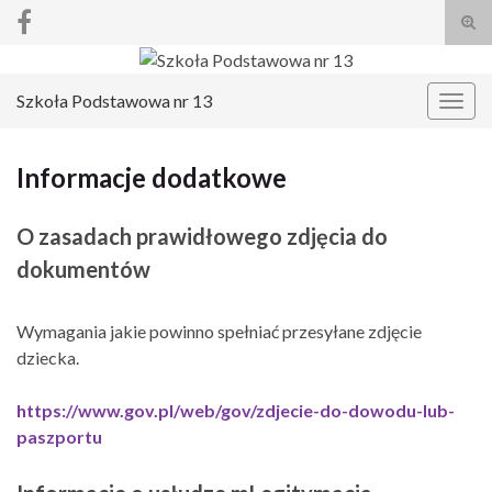
Prze
form
Search for:
wysz
Szkoła Podstawowa nr 13
Prze
nawi
Informacje dodatkowe
O zasadach prawidłowego zdjęcia do
dokumentów
Wymagania jakie powinno spełniać przesyłane zdjęcie
dziecka.
https://www.gov.pl/web/gov/zdjecie-do-dowodu-lub-
paszportu