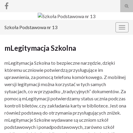
Prze
form
Search for:
wysz
Szkoła Podstawowa nr 13
Prze
nawi
mLegitymacja Szkolna
mLegitymacja Szkolna to bezpieczne narzędzie, dzięki
któremu uczniowie potwierdzą przysługujące im
uprawnienia, za pomocą telefonu komórkowego. Z mobilnej
wersji legitymacji można korzystać w tych samych
sytuacjach, co w przypadku „tradycyjnych” dokumentów. Za
pomocą mLegitymacji potwierdzamy status ucznia podczas
kontroli biletów, czy zakładania karty w bibliotece. Jest ona
również podstawą do otrzymania przysługujących zniżek.
mLegitymacje Szkolne wydawane są uczniom szkół
podstawowych i ponadpodstawowych, zarówno szkół