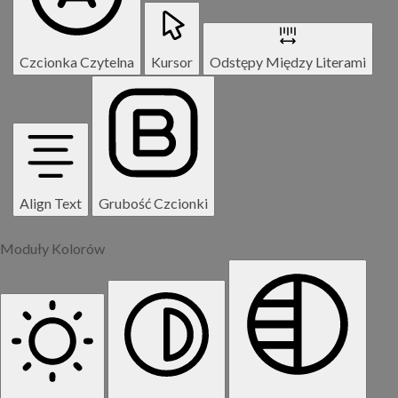
Czcionka Czytelna
Kursor
Odstępy Między Literami
Align Text
Grubość Czcionki
Moduły Kolorów