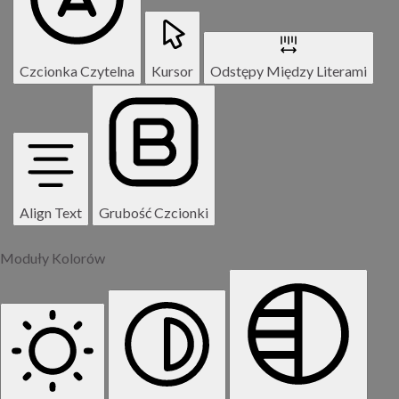
Czcionka Czytelna
Kursor
Odstępy Między Literami
Align Text
Grubość Czcionki
Moduły Kolorów