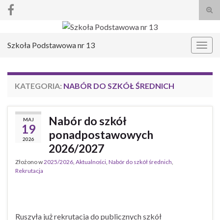
Prze
form
Search for:
wysz
Szkoła Podstawowa nr 13
Prze
nawi
KATEGORIA:
NABÓR DO SZKÓŁ ŚREDNICH
Nabór do szkół
MAJ
19
ponadpostawowych
2026
2026/2027
Złożono w
2025/2026
,
Aktualności
,
Nabór do szkół średnich
,
Rekrutacja
Ruszyła już rekrutacja do publicznych szkół