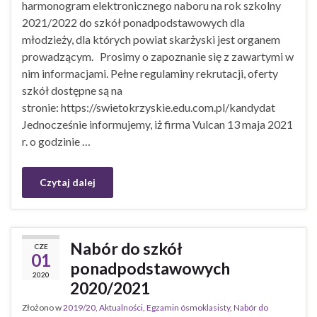
harmonogram elektronicznego naboru na rok szkolny
2021/2022 do szkół ponadpodstawowych dla
młodzieży, dla których powiat skarżyski jest organem
prowadzącym. Prosimy o zapoznanie się z zawartymi w
nim informacjami. Pełne regulaminy rekrutacji, oferty
szkół dostępne są na
stronie: https://swietokrzyskie.edu.com.pl/kandydat
Jednocześnie informujemy, iż firma Vulcan 13 maja 2021
r. o godzinie …
Czytaj dalej
Nabór do szkół
CZE
01
ponadpodstawowych
2020
2020/2021
Złożono w
2019/20
,
Aktualności
,
Egzamin ósmoklasisty
,
Nabór do