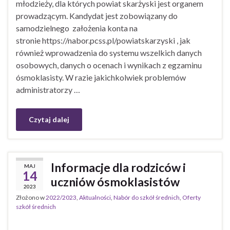
młodzieży, dla których powiat skarżyski jest organem
prowadzącym. Kandydat jest zobowiązany do
samodzielnego założenia konta na
stronie https://nabor.pcss.pl/powiatskarzyski , jak
również wprowadzenia do systemu wszelkich danych
osobowych, danych o ocenach i wynikach z egzaminu
ósmoklasisty. W razie jakichkolwiek problemów
administratorzy …
Czytaj dalej
Informacje dla rodziców i
MAJ
14
uczniów ósmoklasistów
2023
Złożono w
2022/2023
,
Aktualności
,
Nabór do szkół średnich
,
Oferty
szkół średnich