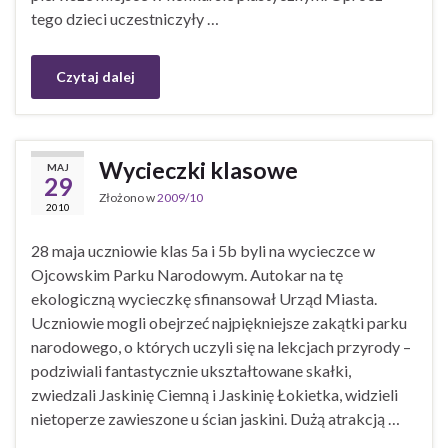
tego dzieci uczestniczyły …
Czytaj dalej
Wycieczki klasowe
MAJ
29
Złożono w
2009/10
2010
28 maja uczniowie klas 5a i 5b byli na wycieczce w
Ojcowskim Parku Narodowym. Autokar na tę
ekologiczną wycieczkę sfinansował Urząd Miasta.
Uczniowie mogli obejrzeć najpiękniejsze zakątki parku
narodowego, o których uczyli się na lekcjach przyrody –
podziwiali fantastycznie ukształtowane skałki,
zwiedzali Jaskinię Ciemną i Jaskinię Łokietka, widzieli
nietoperze zawieszone u ścian jaskini. Dużą atrakcją …