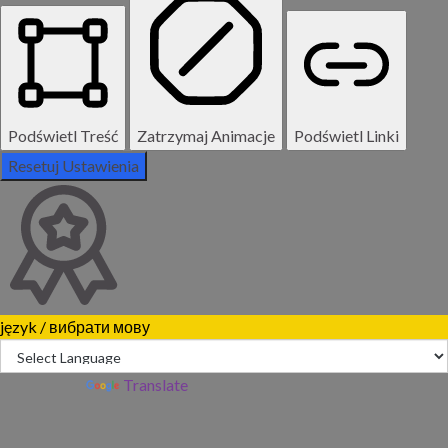
Podświetl Treść
Zatrzymaj Animacje
Podświetl Linki
Resetuj Ustawienia
język / вибрати мову
Powered by
Translate