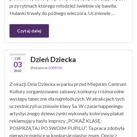
przy rytmach którego młodzież świetnie się bawiła.
Hulanki trwały do późnego wieczora. Uczniowie …
Czytaj dalej
Dzień Dziecka
CZE
03
Złożono w
2009/10
2010
Z okazji Dnia Dziecka w parku przed Miejskim Centrum
Kultury zorganizowano zabawy, konkursy i różnorodne
występy taneczne dla najmłodszych. W atrakcjach tych
uczestniczyli uczniowie klasy 5a. W czasie happeningu
artystycznego dziewczynki wykonały kolorowy plakat
reklamujący hasło imprezy „POKAŻ KLASĘ:
POSPRZĄTAJ PO SWOIM PUPILU”. Ta praca zdobyła
pierwsze miejsce w konkursie plastycznym. Oprócz