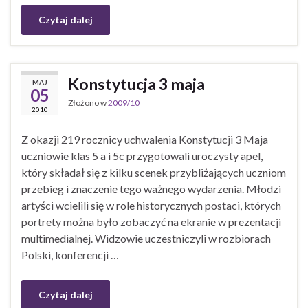
Czytaj dalej
Konstytucja 3 maja
MAJ
05
Złożono w
2009/10
2010
Z okazji 219 rocznicy uchwalenia Konstytucji 3 Maja
uczniowie klas 5 a i 5c przygotowali uroczysty apel,
który składał się z kilku scenek przybliżających uczniom
przebieg i znaczenie tego ważnego wydarzenia. Młodzi
artyści wcielili się w role historycznych postaci, których
portrety można było zobaczyć na ekranie w prezentacji
multimedialnej. Widzowie uczestniczyli w rozbiorach
Polski, konferencji …
Czytaj dalej