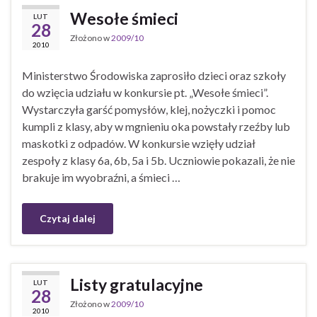
Wesołe śmieci
LUT
28
Złożono w
2009/10
2010
Ministerstwo Środowiska zaprosiło dzieci oraz szkoły
do wzięcia udziału w konkursie pt. „Wesołe śmieci”.
Wystarczyła garść pomysłów, klej, nożyczki i pomoc
kumpli z klasy, aby w mgnieniu oka powstały rzeźby lub
maskotki z odpadów. W konkursie wzięły udział
zespoły z klasy 6a, 6b, 5a i 5b. Uczniowie pokazali, że nie
brakuje im wyobraźni, a śmieci …
Czytaj dalej
Listy gratulacyjne
LUT
28
Złożono w
2009/10
2010