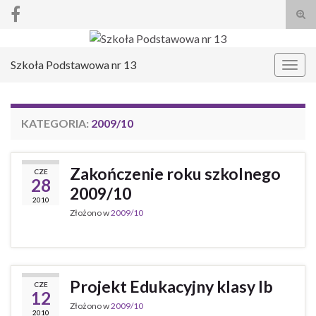
Prze
form
Search for:
wysz
Szkoła Podstawowa nr 13
Prze
nawi
KATEGORIA:
2009/10
Zakończenie roku szkolnego
CZE
28
2009/10
2010
Złożono w
2009/10
Projekt Edukacyjny klasy Ib
CZE
12
Złożono w
2009/10
2010