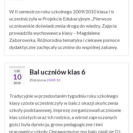
W II semestrze roku szkolnego 2009/2010 klasa I b
uczestniczyła w Projekcie Edukacyjnym „Pierwsze
uczniowskie doświadczenia drogą do wiedzy. Zajęcia
prowadziła wychowawca klasy – Magdalena
Zaborowska. Różnorodna tematyka i ciekawe pomoce
dydaktyczne zachęcały uczniów do wspólnej zabawy.
Bal uczniów klas 6
CZE
10
Złożono w
2009/10
2010
Tradycyjnie w przedostanim tygodniu roku szkolnego
klasy szóste uczestniczyły w balu z okazji ukończenia
szkoły podstawowej. Imprezę zorganizowali uczniowie
klas szóstych oraz ich rodzice, a wśród zaproszonych
gości była dyrekcja, grono pedagogiczne i inni
pracownicy szkoły. Oprawą muzyczną balu zajął się DJ,