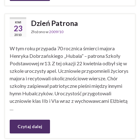
Dzień Patrona
KWI
23
Złożono w
2009/10
2010
W tym roku przypada 70 rocznica śmierci majora
Henryka Dobrzańskiego „Hubala” – patrona Szkoły
Podstawowej nr13. Z tej okazji 22 kwietnia odbył się w
szkole uroczysty apel. Uczniowie przypomnieli życiorys
majora i recytowali okolicznościowe wiersze. Chór
szkolny zaśpiewał patriotyczne pieśni między innymi
hymn Hubalczyków. Uroczystość przygotowali
uczniowie klas IIb i VIa wraz z wychowawcami Elżbietą
…
Czytaj dalej