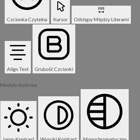
Czcionka Czytelna
Kursor
Odstępy Między Literami
Align Text
Grubość Czcionki
Moduły Kolorów
Jasny Kontrast
Wysoki Kontrast
Monochromatyczny