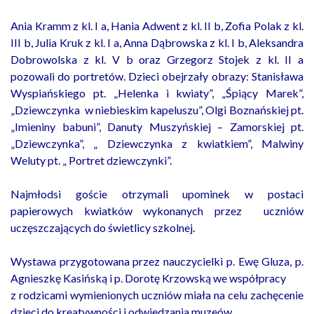
Ania Kramm z kl. I a, Hania Adwent z kl. II b, Zofia Polak z kl.
III b, Julia Kruk z kl. I a, Anna Dąbrowska z kl. I b, Aleksandra
Dobrowolska z kl. V b oraz Grzegorz Stojek z kl. II a
pozowali do portretów. Dzieci obejrzały obrazy: Stanisława
Wyspiańskiego pt. „Helenka i kwiaty”, „Śpiący Marek”,
„Dziewczynka w niebieskim kapeluszu”, Olgi Boznańskiej pt.
„Imieniny babuni”, Danuty Muszyńskiej – Zamorskiej pt.
„Dziewczynka”, „ Dziewczynka z kwiatkiem”, Malwiny
Weluty pt. „ Portret dziewczynki”.
Najmłodsi goście otrzymali upominek w postaci
papierowych kwiatków wykonanych przez uczniów
uczęszczających do świetlicy szkolnej.
Wystawa przygotowana przez nauczycielki p. Ewę Gluza, p.
Agnieszkę Kasińską i p. Dorotę Krzowską we współpracy
z rodzicami wymienionych uczniów miała na celu zachęcenie
dzieci do kreatywności i odwiedzania muzeów.