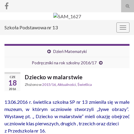
Prze
form
Search for:
wysz
Szkoła Podstawowa nr 13
Prze
nawi
Dzień Matematyki
Podręczniki na rok szkolny 2016/17
Dziecko w malarstwie
CZE
18
Złożono w
2015/16
,
Aktualności
,
Świetlica
2016
13.06.2016 r. świetlica szkolna SP nr 13 zmieniła się w małe
muzeum, w którym uczniowie stworzyli „żywe obrazy”.
Wystawę pt. „ Dziecko w malarstwie” mieli okazję obejrzeć
uczniowie klas pierwszych, drugich , trzecich oraz dzieci
z Przedszkola nr 16.