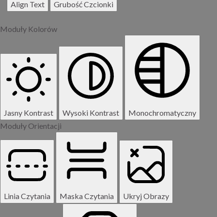
Align Text
Grubość Czcionki
Moduły Kolorów
Jasny Kontrast
Wysoki Kontrast
Monochromatyczny
Moduły Orientacji
Linia Czytania
Maska Czytania
Ukryj Obrazy