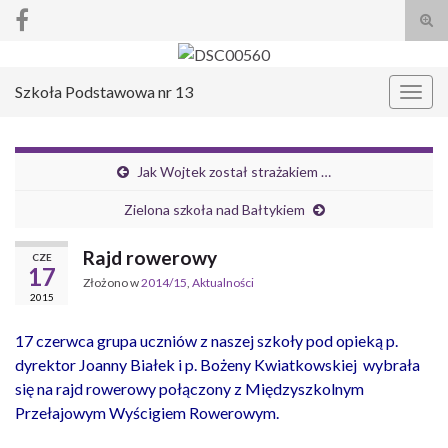
Prze
form
Search for:
wysz
Szkoła Podstawowa nr 13
Prze
nawi
Jak Wojtek został strażakiem …
Zielona szkoła nad Bałtykiem
Rajd rowerowy
CZE
17
Złożono w
2014/15
,
Aktualności
2015
17 czerwca grupa uczniów z naszej szkoły pod opieką p.
dyrektor Joanny Białek i p. Bożeny Kwiatkowskiej wybrała
się na rajd rowerowy połączony z Międzyszkolnym
Przełajowym Wyścigiem Rowerowym.