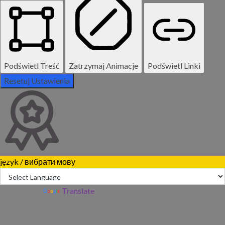
Podświetl Treść
Zatrzymaj Animacje
Podświetl Linki
Resetuj Ustawienia
język / вибрати мову
Powered by
Translate