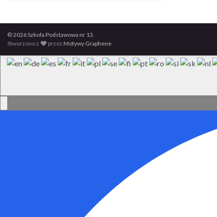
© 2026 Szkoła Podstawowa nr 13.
Stworzono z
przez
Motywy Graphene
.