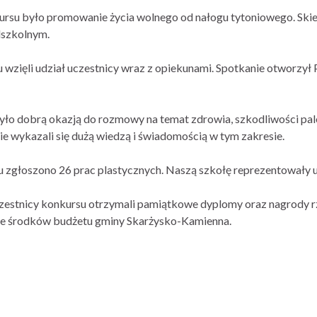
rsu było promowanie życia wolnego od nałogu tytoniowego. Skier
dszkolnym.
 wzięli udział uczestnicy wraz z opiekunami. Spotkanie otworzył
yło dobrą okazją do rozmowy na temat zdrowia, szkodliwości pale
ie wykazali się dużą wiedzą i świadomością w tym zakresie.
 zgłoszono 26 prac plastycznych. Naszą szkołę reprezentowały 
estnicy konkursu otrzymali pamiątkowe dyplomy oraz nagrody r
ze środków budżetu gminy Skarżysko-Kamienna.