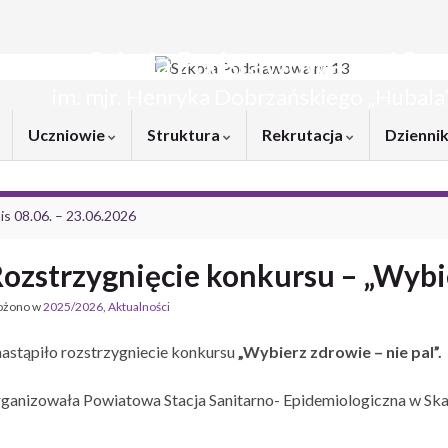
Szkoła Podstawowa nr 13
im. mjr. Henryka Dobrzańskiego „Hubala
Uczniowie
Struktura
Rekrutacja
Dziennik
is 08.06. – 23.06.2026
ozstrzygnięcie konkursu – „Wybie
ożono w
2025/2026
,
Aktualności
astąpiło rozstrzygniecie konkursu
„Wybierz zdrowie – nie pal”.
ganizowała Powiatowa Stacja Sanitarno- Epidemiologiczna w Sk