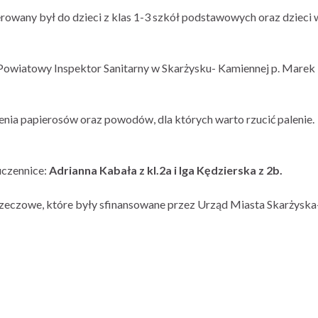
owany był do dzieci z klas 1-3 szkół podstawowych oraz dzieci 
 Powiatowy Inspektor Sanitarny w Skarżysku- Kamiennej p. Marek
nia papierosów oraz powodów, dla których warto rzucić palenie.
uczennice:
Adrianna Kabała z kl.2a i Iga Kędzierska z 2b.
zeczowe, które były sfinansowane przez Urząd Miasta Skarżyska