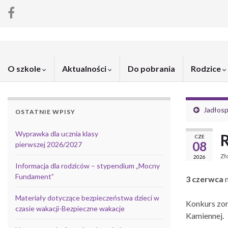
O szkole
Aktualności
Do pobrania
Rodzice
Jadłosp
OSTATNIE WPISY
Wyprawka dla ucznia klasy
R
CZE
08
pierwszej 2026/2027
Zł
2026
Informacja dla rodziców – stypendium „Mocny
Fundament”
3 czerwca
n
Materiały dotyczące bezpieczeństwa dzieci w
Konkurs zor
czasie wakacji-Bezpieczne wakacje
Kamiennej.