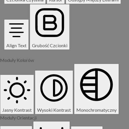
Align Text
Grubość Czcionki
Moduły Kolorów
Jasny Kontrast
Wysoki Kontrast
Monochromatyczny
Moduły Orientacji