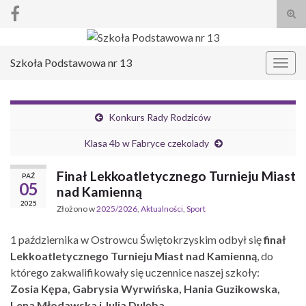
Prze
form
Search for:
wysz
Szkoła Podstawowa nr 13
Prze
nawi
Konkurs Rady Rodziców
Klasa 4b w Fabryce czekolady
Finał Lekkoatletycznego Turnieju Miast
PAŹ
05
nad Kamienną
2025
Złożono w
2025/2026
,
Aktualności
,
Sport
1 października w Ostrowcu Świętokrzyskim odbył się
finał
Lekkoatletycznego Turnieju Miast nad Kamienną
, do
którego zakwalifikowały się uczennice naszej szkoły:
Zosia Kępa, Gabrysia Wyrwińska, Hania Guzikowska,
Lena Młodawska i Julia Dulęba.