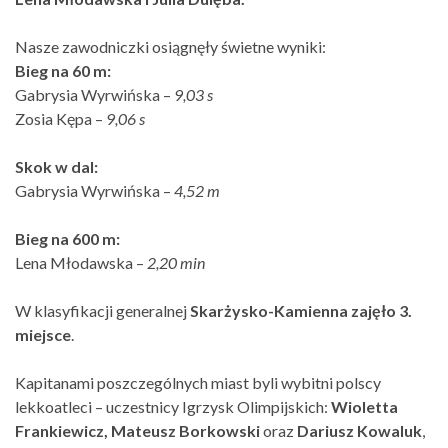
Nasze zawodniczki osiągnęły świetne wyniki:
Bieg na 60 m:
Gabrysia Wyrwińska –
9,03 s
Zosia Kępa –
9,06 s
Skok w dal:
Gabrysia Wyrwińska –
4,52 m
Bieg na 600 m:
Lena Młodawska –
2,20 min
W klasyfikacji generalnej
Skarżysko-Kamienna zajęło 3.
miejsce
.
Kapitanami poszczególnych miast byli wybitni polscy
lekkoatleci – uczestnicy Igrzysk Olimpijskich:
Wioletta
Frankiewicz, Mateusz Borkowski
oraz
Dariusz Kowaluk
,