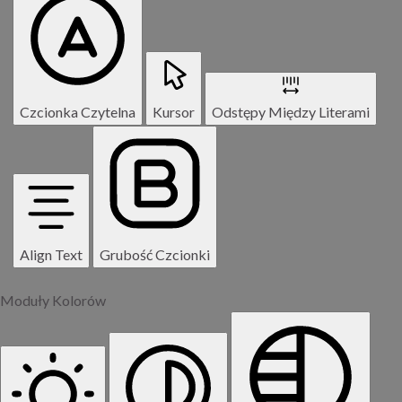
Czcionka Czytelna
Kursor
Odstępy Między Literami
Align Text
Grubość Czcionki
Moduły Kolorów