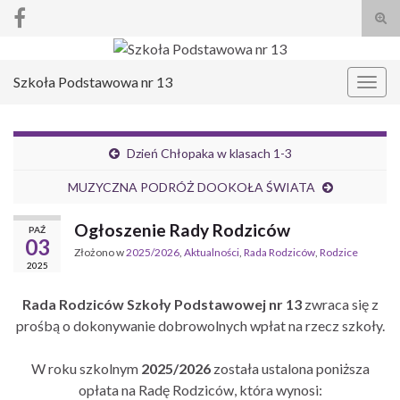
Prze
form
Search for:
wysz
Szkoła Podstawowa nr 13
Prze
nawi
Dzień Chłopaka w klasach 1-3
MUZYCZNA PODRÓŻ DOOKOŁA ŚWIATA
Ogłoszenie Rady Rodziców
PAŹ
03
Złożono w
2025/2026
,
Aktualności
,
Rada Rodziców
,
Rodzice
2025
Rada Rodziców Szkoły Podstawowej nr 13
zwraca się z
prośbą o dokonywanie dobrowolnych wpłat na rzecz szkoły.
W roku szkolnym
2025/2026
została ustalona poniższa
opłata na Radę Rodziców, która wynosi: