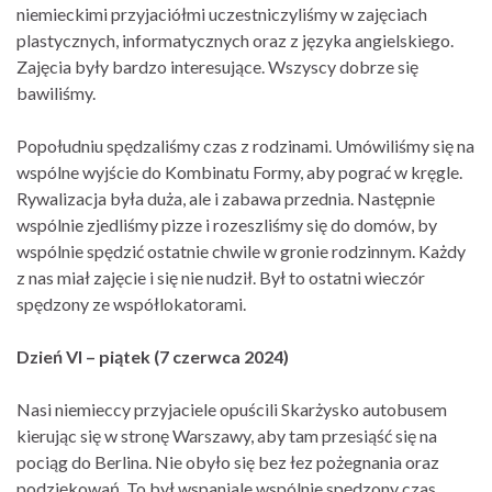
niemieckimi przyjaciółmi uczestniczyliśmy w zajęciach
plastycznych, informatycznych oraz z języka angielskiego.
Zajęcia były bardzo interesujące. Wszyscy dobrze się
bawiliśmy.
Popołudniu spędzaliśmy czas z rodzinami. Umówiliśmy się na
wspólne wyjście do Kombinatu Formy, aby pograć w kręgle.
Rywalizacja była duża, ale i zabawa przednia. Następnie
wspólnie zjedliśmy pizze i rozeszliśmy się do domów, by
wspólnie spędzić ostatnie chwile w gronie rodzinnym. Każdy
z nas miał zajęcie i się nie nudził. Był to ostatni wieczór
spędzony ze współlokatorami.
Dzień VI – piątek (7 czerwca 2024)
Nasi niemieccy przyjaciele opuścili Skarżysko autobusem
kierując się w stronę Warszawy, aby tam przesiąść się na
pociąg do Berlina. Nie obyło się bez łez pożegnania oraz
podziękowań. To był wspaniale wspólnie spędzony czas,