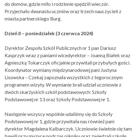
do domów, gdzie miło i rodzinnie spędzili wieczór.
Przyjechało dwunastu uczniów oraz trzech nauczycieli z
miasta partnerskiego Burg.
Dzień II – poniedziałek (3 czerwca 2024)
Dyrektor Zespołu Szkół Publicznych nr 1 pan Dariusz
Kasprzyk wraz z paniami wicedyrektor – Joanną Białek oraz
Agnieszką Tokarczyk oficjalnie przywitali przybyłych gości.
Koordynator wymiany międzynarodowej pani Justyna
Lisowska – Czekaj zapoznała wszystkich z tegorocznym
programem wizyty. W wymianie brali udział uczniowie z
dwóch skarżyskich szkół podstawowych: Szkoły
Podstawowej nr 13 oraz Szkoły Podstawowej nr 1.
Następnie wszyscy wspólnie udaliśmy się do Szkoły
Podstawowej nr 1, gdzie przywitała nas również pani
dyrektor Magdalena Kalbarczyk. Uczniowie świetnie się tam
bawili przy muzyce podczas pikniku oraz zwiedzali szkołę.