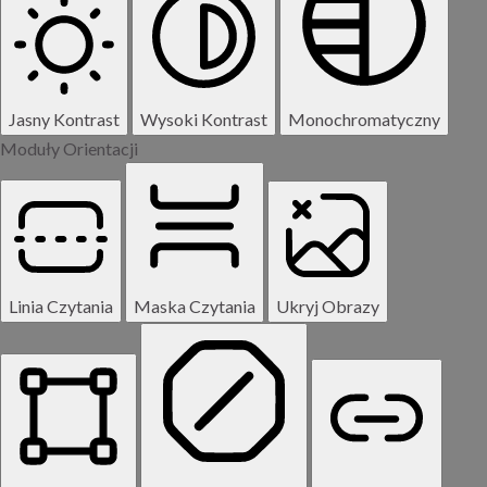
Jasny Kontrast
Wysoki Kontrast
Monochromatyczny
Moduły Orientacji
Linia Czytania
Maska Czytania
Ukryj Obrazy