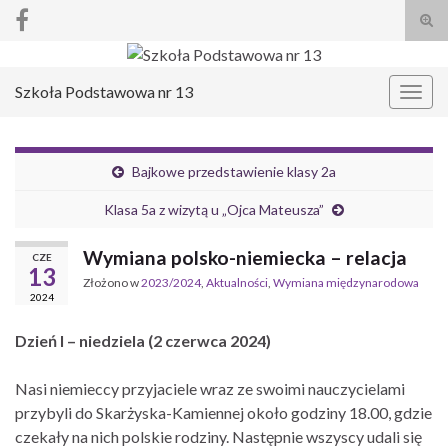
Prze
form
Search for:
wysz
Szkoła Podstawowa nr 13
Prze
nawi
Bajkowe przedstawienie klasy 2a
Klasa 5a z wizytą u „Ojca Mateusza”
Wymiana polsko-niemiecka – relacja
CZE
13
Złożono w
2023/2024
,
Aktualności
,
Wymiana międzynarodowa
2024
Dzień I – niedziela (2 czerwca 2024)
Nasi niemieccy przyjaciele wraz ze swoimi nauczycielami
przybyli do Skarżyska-Kamiennej około godziny 18.00, gdzie
czekały na nich polskie rodziny. Następnie wszyscy udali się