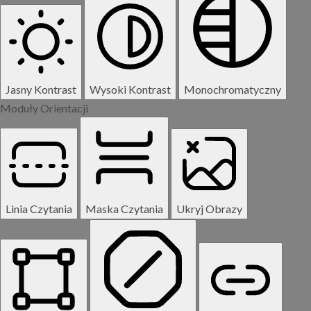
Jasny Kontrast
Wysoki Kontrast
Monochromatyczny
Moduły Orientacji
Linia Czytania
Maska Czytania
Ukryj Obrazy