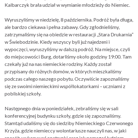
Kalbarczyk brała udział w wymianie młodzieży do Niemiec.
Wyruszyliśmy w niedzielę, 8 października. Podróż była długa,
ale bardzo ciekawa i pełna zabawy. Gdy zgłodnieliśmy,
zatrzymaliśmy się na obiedzie w restauracji ,,Stara Drukarnia”
w Świebodzinie. Kiedy wszyscy byli już najedzeni i
wypoczęci, wyruszyliśmy w dalszą podróż. Na miejsce, czyli
do miejscowości Burg, dotarliśmy około godziny 19:00. Tam
czekały już na nas niemieckie rodziny. Każdy został
przypisany do różnych domów, w których mieszkaliśmy
podczas całego naszego pobytu. Oczywiście zapoznaliśmy
się ze swoimi niemieckimi współlokatorkami – uczniami z
pobliskiej szkoły.
Następnego dnia w poniedziałek, zebraliśmy się w sali
konferencyjnej budynku szkoły, gdzie się zapoznaliśmy.
Stamtąd udaliśmy się do siedziby Niemieckiego Czerwonego
Krzyża, gdzie niemieccy wolontariusze nauczyli nas, w jaki
sposób wykonywać opatrunki oraz jak pomagać ludziom,