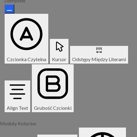
Domyślne
Czcionka Czytelna
Kursor
Odstępy Między Literami
Align Text
Grubość Czcionki
Moduły Kolorów