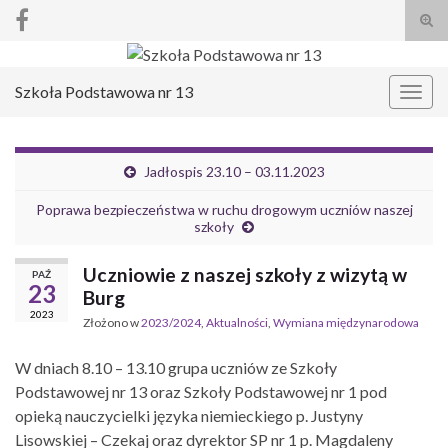
Prze
form
Search for:
wysz
Szkoła Podstawowa nr 13
Prze
nawi
Jadłospis 23.10 – 03.11.2023
Poprawa bezpieczeństwa w ruchu drogowym uczniów naszej
szkoły
Uczniowie z naszej szkoły z wizytą w
PAŹ
23
Burg
2023
Złożono w
2023/2024
,
Aktualności
,
Wymiana międzynarodowa
W dniach 8.10 – 13.10 grupa uczniów ze Szkoły
Podstawowej nr 13 oraz Szkoły Podstawowej nr 1 pod
opieką nauczycielki języka niemieckiego p. Justyny
Lisowskiej – Czekaj oraz dyrektor SP nr 1 p. Magdaleny