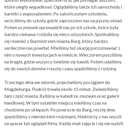
które uległy wypadkowi. Oglądaliśmy także ich samochody i
karetki z wyposażeniem. Po zakończonym szkoleniu,
wróciliśmy do szkoły, gdzie zaproszono nas na pyszny obiad.
Potem uczniowie oprowadzili nas po ich szkole, która była
bardzo ciekawa i różniła się nieco od polskich. Spotkaliśmy
się również z Burmistrzem miasta Burg, który bardzo
serdecznie nas powitał. Mieliśmy też okazję porozmawiać z
nim o nowych inwestycjach w mieście. Wieczorem poszliśmy
na kręgle, gdzie wszyscy świetnie się bawili. Potem udaliśmy
się do swoich domów i resztę czasu spędziliśmy z rodziną.
Trzeciego dnia we wtorek, pojechaliśmy pociągiem do
Magdeburga. Podróż trwała około 15 minut. Zwiedziliśmy
tam część miasta. Byliśmy w katedrze, muzeum oraz galerii
handlowej. W tym ostatnim miejscu mieliśmy czas na
chodzenie po sklepach. Po powrocie do Burg, resztę dnia
spędziliśmy z niemieckimi rodzinami. Niektórzy z nas wyszli
na spacer lub oglądali filmy. Każdy miał zajęcie i się nie nudził.